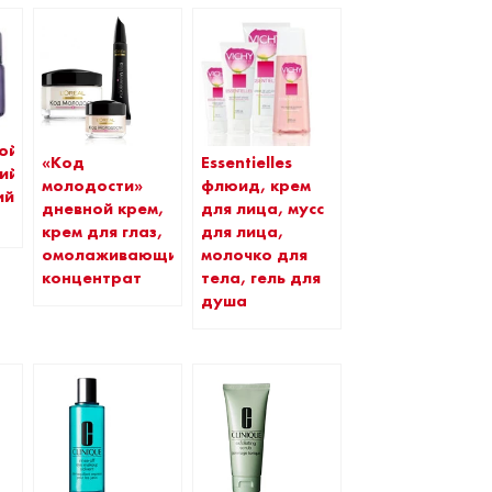
ой
Essentielles
«Код
ий
флюид, крем
молодости»
ий
для лица, мусс
дневной крем,
для лица,
крем для глаз,
молочко для
омолаживающий
тела, гель для
концентрат
душа