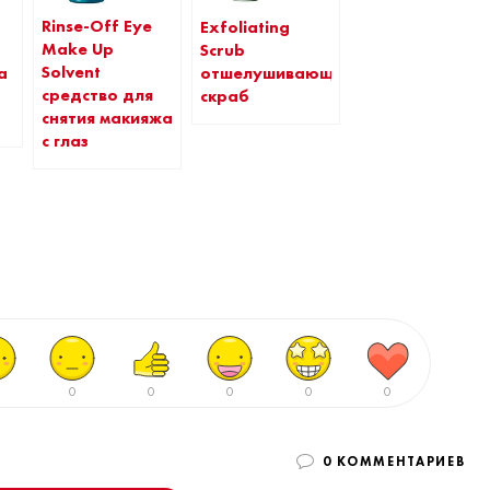
Rinse-Off Eye
Exfoliating
Make Up
Scrub
Solvent
а
отшелушивающий
средство для
скраб
снятия макияжа
с глаз
0
0
0
0
0
0 КОММЕНТАРИЕВ