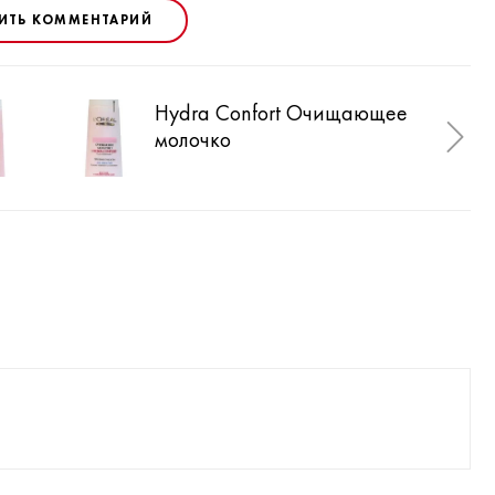
ИТЬ КОММЕНТАРИЙ
Hydra Confort Очищающее
Дер
молочко
дне
ухо
гла