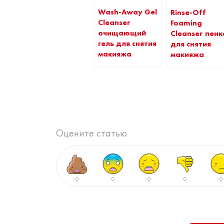
Wash-Away Gel
Rinse-Off
Cleanser
Foaming
очищающий
Cleanser пенк
гель для снятия
для снятия
макияжа
макияжа
Оцените статью
0
0
0
0
0