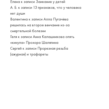
Елена
к записи
Заикание у детей
А. Б.
к записи
13 признаков, что у человека
нет души
Валентина
к записи
Алла Пугачёва
решилась на второе венчание из-за
смертельной болезни
Геля
к записи
Анна Калашникова опять
«кинула» Прохора Шаляпина
Сергей
к записи
Прорезная резьба
(ажурная) и трафареты