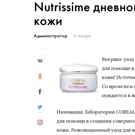
Nutrissime дневно
кожи
Администратор
6 января
Впервые уход
для помощи в
кожи! Источн
Со временем 
нуждается в 
Инновация Лаборатории L’OREAL
для помощи в создании соверше
кожи. Революционный уход для 