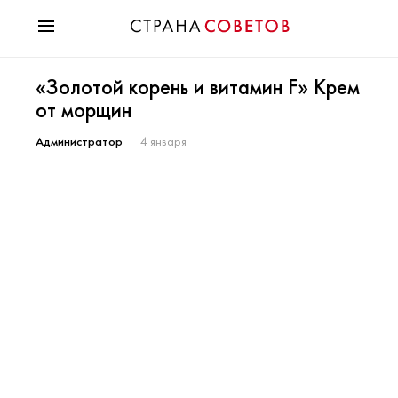
Красота
«Золотой корень и витамин F» Крем
Мода
от морщин
Звезды
Гороскопы
Администратор
4 января
Здоровье
Психология
Хобби
Разное
Праздники