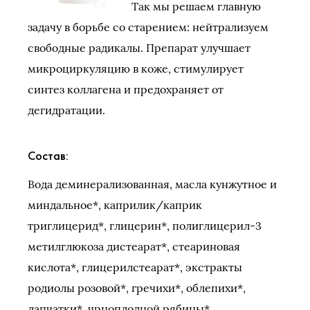
Так мы решаем главную
задачу в борьбе со старением: нейтрализуем
свободные радикалы. Препарат улучшает
микроциркуляцию в коже, стимулирует
синтез коллагена и предохраняет от
дегидратации.
Состав:
Вода деминерализованная, масла кунжутное и
миндальное*, каприлик/каприк
триглицерид*, глицерин*, полиглицерил-3
метилглюкоза дистеарат*, стеариновая
кислота*, глицерилстеарат*, экстракты
родиолы розовой*, гречихи*, облепихи*,
лапчатки*, чрноплодной рябины*,