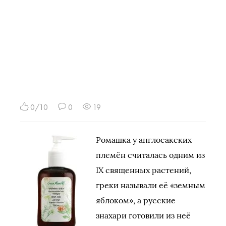
0/10
0
19
Ромашка у англосакских
племён считалась одним из
IX священных растений,
греки называли её «земным
яблоком», а русские
знахари готовили из неё