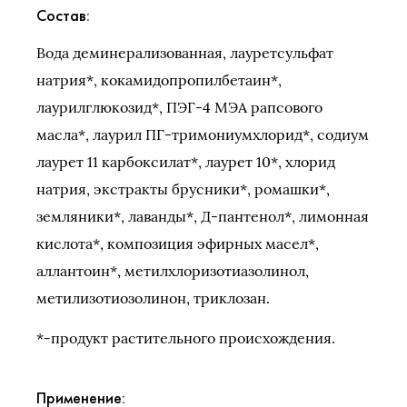
Состав:
Вода деминерализованная, лауретсульфат
натрия*, кокамидопропилбетаин*,
лаурилглюкозид*, ПЭГ-4 МЭА рапсового
масла*, лаурил ПГ-тримониумхлорид*, содиум
лаурет 11 карбоксилат*, лаурет 10*, хлорид
натрия, экстракты брусники*, ромашки*,
земляники*, лаванды*, Д-пантенол*, лимонная
кислота*, композиция эфирных масел*,
аллантоин*, метилхлоризотиазолинол,
метилизотиозолинон, триклозан.
*-продукт растительного происхождения.
Применение: