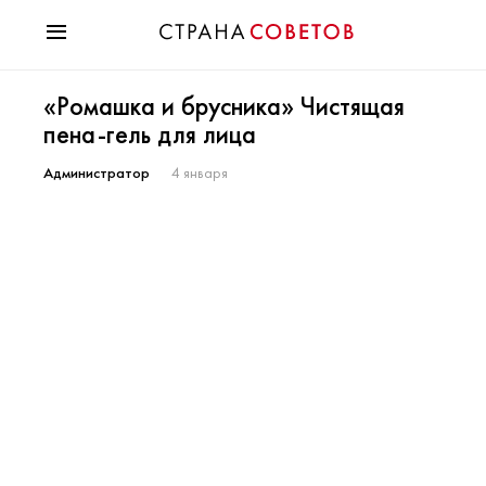
Красота
«Ромашка и брусника» Чистящая
Мода
пена-гель для лица
Звезды
Гороскопы
Администратор
4 января
Здоровье
Психология
Хобби
Разное
Праздники