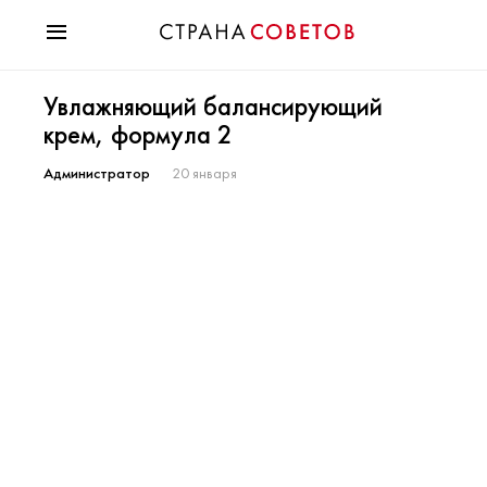
Красота
Увлажняющий балансирующий
Мода
крем, формула 2
Звезды
Гороскопы
Администратор
20 января
Здоровье
Психология
Хобби
Разное
Праздники