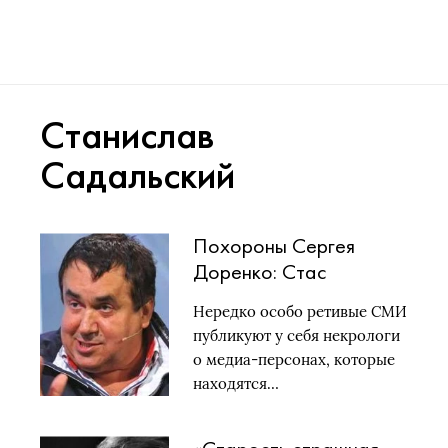
Станислав
Садальский
Похороны Сергея
Доренко: Стас
Садальский рассказал,
Нередко особо ретивые СМИ
как СМИ «воскресили»
публикуют у себя некрологи
Елену Образцову и
о медиа-персонах, которые
нарвался на жёсткую
находятся…
критику