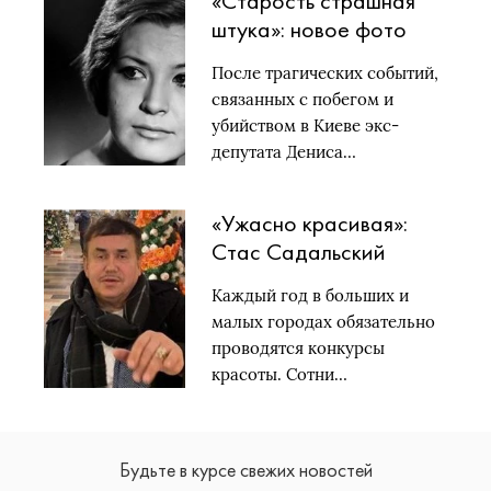
«Старость страшная
штука»: новое фото
78-летней Людмилы
После трагических событий,
Максаковой
связанных с побегом и
обсуждают фолловеры
убийством в Киеве экс-
Стаса Садальского
депутата Дениса…
«Ужасно красивая»:
Стас Садальский
высказался о
Каждый год в больших и
победительнице
малых городах обязательно
конкурса «Миссис
проводятся конкурсы
Москва-2018»
красоты. Сотни…
Будьте в курсе свежих новостей