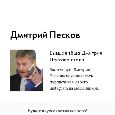
Дмитрий Песков
Бывшая тёща Дмитрия
Пескова стала
жертвой мошенников,
Экс-супруга Дмитрия
женщина сообщила
Пескова пожаловалась
преступникам
подписчикам своего
секретный код
Instagram на мошенников,
из-за которых её…
Будьте в курсе свежих новостей