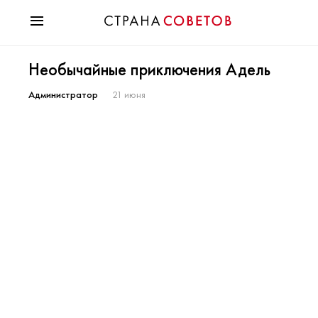
Красота
Необычайные приключения Адель
Мода
Звезды
Администратор
21 июня
Гороскопы
Здоровье
Психология
Хобби
Разное
Праздники