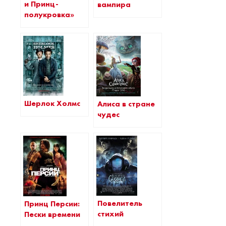
и Принц-
вампира
полукровка»
Шерлок Холмс
Алиса в стране
чудес
Повелитель
Принц Персии:
стихий
Пески времени