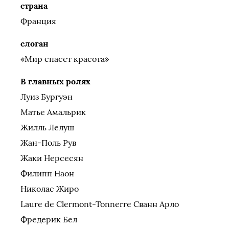
страна
Франция
слоган
«Мир спасет красота»
В главных ролях
Луиз Бургуэн
Матье Амальрик
Жилль Лелуш
Жан-Поль Рув
Жаки Нерсесян
Филипп Наон
Николас Жиро
Laure de Clermont-Tonnerre Сванн Арло
Фредерик Бел