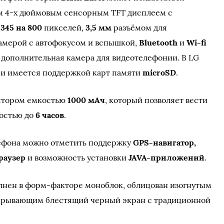
 4-х дюймовым сенсорным TFT дисплеем с
м
345 на 800
пикселей,
3,5 мм
разъёмом для
амерой с автофокусом и вспышкой,
Bluetooth
и
Wi-fi
 дополнительная камера для видеотелефонии. В LG
 и имеется поддержкой карт памяти
microSD
.
лятором емкостью
1000 мАч
, который позволяет вести
остью до
6 часов
.
ефона можно отметить поддержку
GPS-навигатор,
раузер
и возможность установки
JAVA-приложений
.
лнен в форм-факторе моноблок, облицован изогнутым
окрывающим блестящий черный экран с традиционной