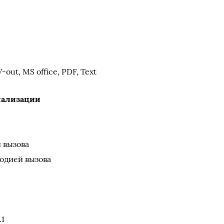
ut, MS office, PDF, Text
нализации
 вызова
одией вызова
.1