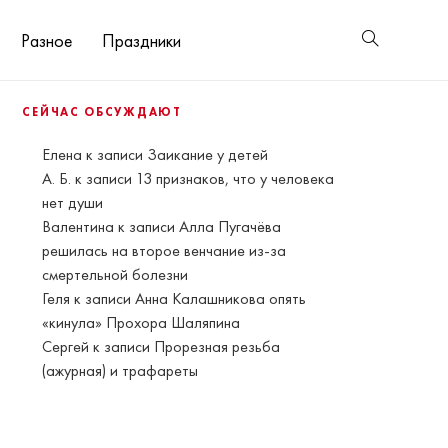
Разное
Праздники
СЕЙЧАС ОБСУЖДАЮТ
Елена
к записи
Заикание у детей
А. Б.
к записи
13 признаков, что у человека
нет души
Валентина
к записи
Алла Пугачёва
решилась на второе венчание из-за
смертельной болезни
Геля
к записи
Анна Калашникова опять
«кинула» Прохора Шаляпина
Сергей
к записи
Прорезная резьба
(ажурная) и трафареты