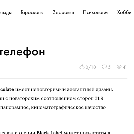
везды
Гороскопы
Здоровье
Психология
Хобби
телефон
0/10
5
41
colate
имеет неповторимый элегантный дизайн.
н с новаторским соотношением сторон 21:9
 панорамное, кинематографическое качество
лефон из серии
Black Label
может похвастаться