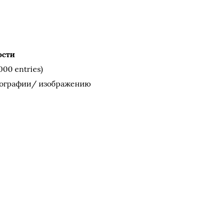
ости
00 entries)
тографии/ изображению