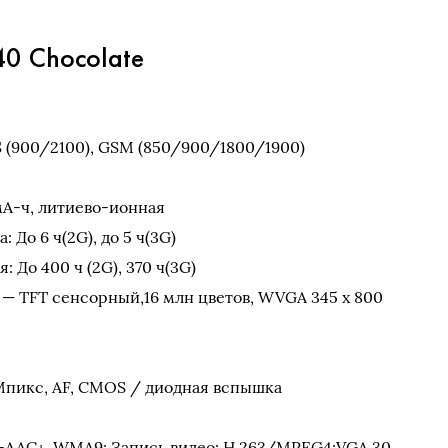
0 Chocolate
 (900/2100), GSM (850/900/1800/1900)
мА-ч, литиево-ионная
 До 6 ч(2G), до 5 ч(3G)
 До 400 ч (2G), 370 ч(3G)
— TFT сенсорный,16 млн цветов, WVGA 345 x 800
 Мпикс, AF, CMOS / диодная вспышка
-AAC+, WMA9; Запись видео: H.263/MPEG4:VGA 30