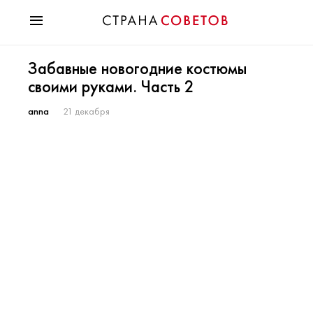
Красота
Забавные новогодние костюмы
Мода
своими руками. Часть 2
Звезды
Гороскопы
anna
21 декабря
Здоровье
Психология
Хобби
Разное
Праздники