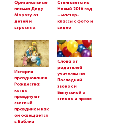
Оригинальные
Стенгазета на
письма Деду
Новый 2016 год
Морозу от
– мастер-
детей и
классы с фото и
взрослых
видео
Слова от
родителей
История
учителям на
празднования
Последний
Рождества:
звонок и
когда
Выпускной в
празднуют
стихах и прозе
светлый
праздник и как
он освещается
в Библии