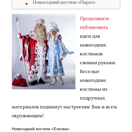
Новогодний костюм «Пират»
Продолжаем
публиковать
идеи для
новогодних
костюмов
своими руками.
Веселые
новогодние
костюмы из
подручных
материалов поднимут настроение Вам и всем
окружающим!
Новогодн
ий кост
юм «Ел
очка»