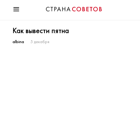
Красота
Как вывести пятна
Мода
Звезды
albina
5 декабря
Гороскопы
Здоровье
Психология
Хобби
Разное
Праздники