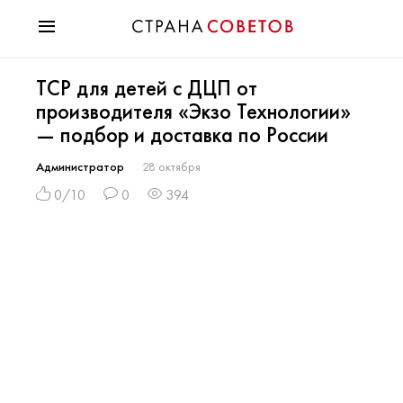
Красота
ТСР для детей с ДЦП от
Мода
производителя «Экзо Технологии»
Звезды
— подбор и доставка по России
Гороскопы
Здоровье
Администратор
28 октября
Психология
0/10
0
394
Хобби
Разное
Праздники