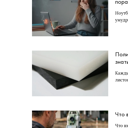
пора
Ноутб
умудр
Поли
знат
Кажды
листо
Что 
Что в