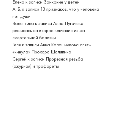
Елена
к записи
Заикание у детей
А. Б.
к записи
13 признаков, что у человека
нет души
Валентина
к записи
Алла Пугачёва
решилась на второе венчание из-за
смертельной болезни
Геля
к записи
Анна Калашникова опять
«кинула» Прохора Шаляпина
Сергей
к записи
Прорезная резьба
(ажурная) и трафареты