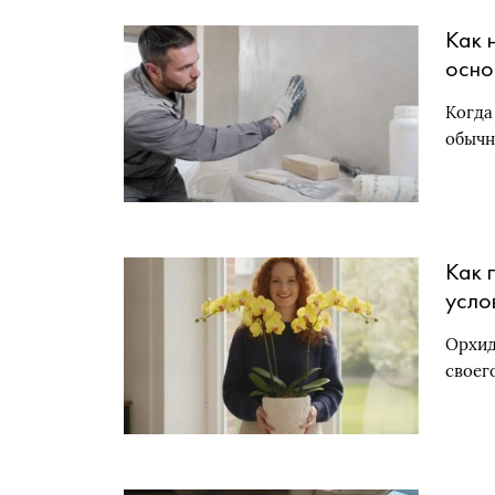
Как 
осно
Когда
обычн
Как 
усло
Орхид
своег