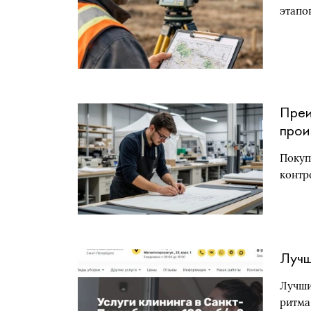
этапо
Преи
прои
Покуп
контр
Лучш
Лучши
ритма