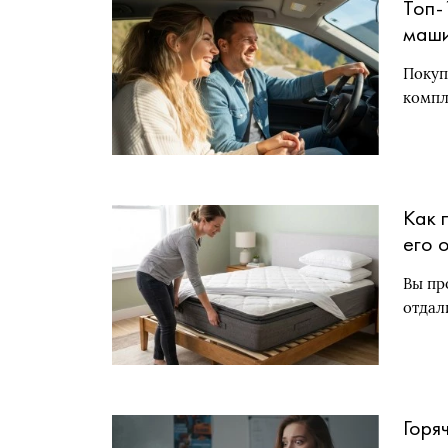
Топ-
маши
Покуп
компл
Как 
его 
Вы пр
отдал
Горя