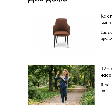
Как 
высо
Как п
пропо
12+ 
насе
Лето 
полчи