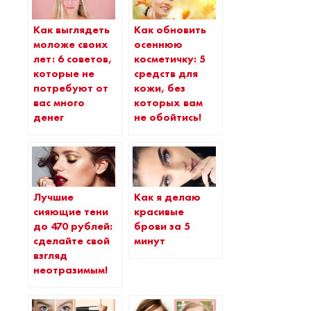
Как выглядеть
Как обновить
моложе своих
осеннюю
лет: 6 советов,
косметичку: 5
которые не
средств для
потребуют от
кожи, без
вас много
которых вам
денег
не обойтись!
Лучшие
Как я делаю
сияющие тени
красивые
до 470 рублей:
брови за 5
сделайте свой
минут
взгляд
неотразимым!