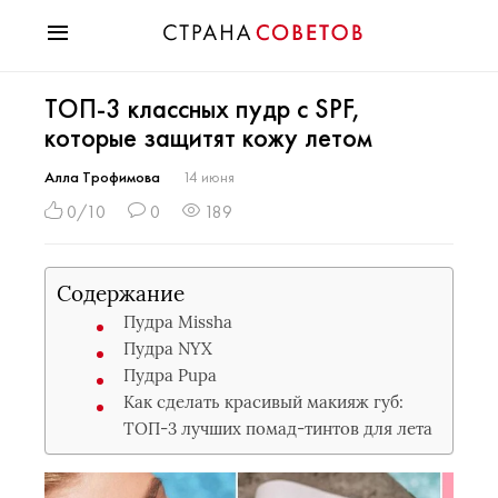
Красота
ТОП-3 классных пудр с SPF,
Мода
которые защитят кожу летом
Звезды
Гороскопы
Алла Трофимова
14 июня
Здоровье
0/10
0
189
Психология
Хобби
Содержание
Разное
Пудра Missha
Праздники
Пудра NYX
Пудра Pupa
Как сделать красивый макияж губ:
ТОП-3 лучших помад-тинтов для лета